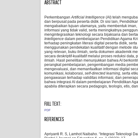
ABSTRACT
Perkembangan
Artificial Intelligence
(AI) telah menguba
dan berpusat pada peserta didik. Di sisi lain, Pendid
mengabaikan tujuan utamanya, yaitu membentuk iman, kar
informasi yang tidak valid, serta meningkatnya peng
mengintegrasikan teknologi secara bijaksana dan berta
Intelligence
dalam pembelajaran Pendidikan Agama Kris
terhadap peningkatan literasi digital peserta didik, s
menggunakan pendekatan kualitatif dengan metode studi k
yang relevan, buku ilmiah, serta dokumen akademik m
secara deskriptif-kualitatif melalui proses reduksi data
ilmiah. Hasil penelitian menunjukkan bahwa AI berkont
perangkat pembelajaran, pengembangan media pembelaj
mengevaluasi, dan memanfaatkan informasi digital secar
komunikasi, kolaborasi,
self-directed learning
, serta et
pengawasan terhadap validitas informasi, dan penerapan 
bahwa integrasi AI dalam pembelajaran Pendidikan Agama
apabila diterapkan secara pedagogis, teologis, etis, da
FULL TEXT:
PDF
REFERENCES
Apriyanti R. S, Lamhot Naibaho. “Integrasi Teknologi