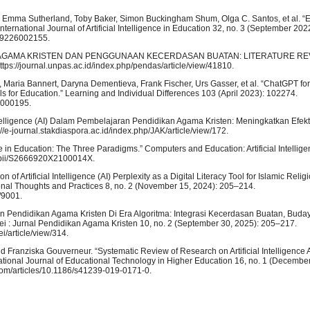
Emma Sutherland, Toby Baker, Simon Buckingham Shum, Olga C. Santos, et al. “Et
rnational Journal of Artificial Intelligence in Education 32, no. 3 (September 202
0429226002155.
IKAN AGAMA KRISTEN DAN PENGGUNAAN KECERDASAN BUATAN: LITERATURE RE
ttps://journal.unpas.ac.id/index.php/pendas/article/view/41810.
, Maria Bannert, Daryna Dementieva, Frank Fischer, Urs Gasser, et al. “ChatGPT f
for Education.” Learning and Individual Differences 103 (April 2023): 102274.
23000195.
Intelligence (AI) Dalam Pembelajaran Pendidikan Agama Kristen: Meningkatkan Efekt
//e-journal.stakdiaspora.ac.id/index.php/JAK/article/view/172.
e in Education: The Three Paradigms.” Computers and Education: Artificial Intellige
ve/pii/S2666920X2100014X.
n of Artificial Intelligence (AI) Perplexity as a Digital Literacy Tool for Islamic Relig
ional Thoughts and Practices 8, no. 2 (November 15, 2024): 205–214.
/9001.
n Pendidikan Agama Kristen Di Era Algoritma: Integrasi Kecerdasan Buatan, Buday
ei : Jurnal Pendidikan Agama Kristen 10, no. 2 (September 30, 2025): 205–217.
ei/article/view/314.
and Franziska Gouverneur. “Systematic Review of Research on Artificial Intelligence 
ational Journal of Educational Technology in Higher Education 16, no. 1 (December
com/articles/10.1186/s41239-019-0171-0.