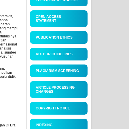
PEER REVIEW PROCESS
eraktif,
OPEN ACCESS
tanpa
STATEMENT
yebaran
 yang mampu
al
tribusinya
PUBLICATION ETHICS
tian
ternasional
analisis
agai sumber
AUTHOR GUIDELINES
enyusunan
,
uru,
PLAGIARISM SCREENING
impulkan
erta didik
ARTICLE PROCESSING
CHARGES
COPYRIGHT NOTICE
INDEXING
gan Di Era