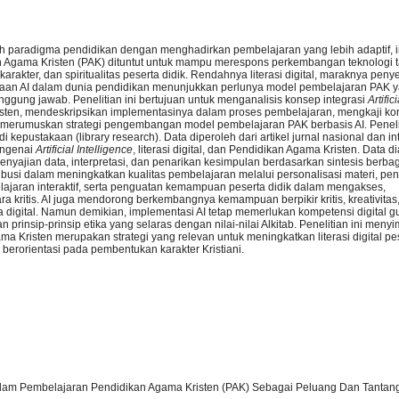
h paradigma pendidikan dengan menghadirkan pembelajaran yang lebih adaptif, int
ikan Agama Kristen (PAK) dituntut untuk mampu merespons perkembangan teknologi 
akter, dan spiritualitas peserta didik. Rendahnya literasi digital, maraknya pen
gunaan AI dalam dunia pendidikan menunjukkan perlunya model pembelajaran PAK
nggung jawab. Penelitian ini bertujuan untuk menganalisis konsep integrasi
Artifici
ten, mendeskripsikan implementasinya dalam proses pembelajaran, mengkaji kon
erta merumuskan strategi pengembangan model pembelajaran PAK berbasis AI. Peneli
epustakaan (library research). Data diperoleh dari artikel jurnal nasional dan in
engenai
Artificial Intelligence
, literasi digital, dan Pendidikan Agama Kristen. Data di
, penyajian data, interpretasi, dan penarikan kesimpulan berdasarkan sintesis berb
ribusi dalam meningkatkan kualitas pembelajaran melalui personalisasi materi, p
aran interaktif, serta penguatan kemampuan peserta didik dalam mengakses,
a kritis. AI juga mendorong berkembangnya kemampuan berpikir kritis, kreativitas
ika digital. Namun demikian, implementasi AI tetap memerlukan kompetensi digital g
prinsip-prinsip etika yang selaras dengan nilai-nilai Alkitab. Penelitian ini meny
 Kristen merupakan strategi yang relevan untuk meningkatkan literasi digital pes
n berorientasi pada pembentukan karakter Kristiani.
 Dalam Pembelajaran Pendidikan Agama Kristen (PAK) Sebagai Peluang Dan Tantan