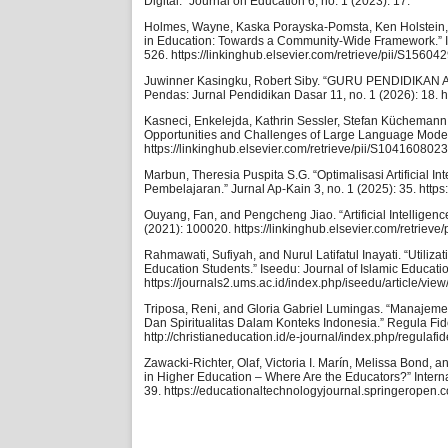
Digital.” Journal on Education 6, no. 1 (2023): 17.
Holmes, Wayne, Kaska Porayska-Pomsta, Ken Holstein, 
in Education: Towards a Community-Wide Framework.” Inte
526. https://linkinghub.elsevier.com/retrieve/pii/S156
Juwinner Kasingku, Robert Siby. “GURU PENDID
Pendas: Jurnal Pendidikan Dasar 11, no. 1 (2026): 18. h
Kasneci, Enkelejda, Kathrin Sessler, Stefan Küchemann
Opportunities and Challenges of Large Language Models 
https://linkinghub.elsevier.com/retrieve/pii/S10416080
Marbun, Theresia Puspita S.G. “Optimalisasi Artificial 
Pembelajaran.” Jurnal Ap-Kain 3, no. 1 (2025): 35. https:
Ouyang, Fan, and Pengcheng Jiao. “Artificial Intelligenc
(2021): 100020. https://linkinghub.elsevier.com/retrie
Rahmawati, Sufiyah, and Nurul Latifatul Inayati. “Utilizatio
Education Students.” Iseedu: Journal of Islamic Educat
https://journals2.ums.ac.id/index.php/iseedu/article/view
Triposa, Reni, and Gloria Gabriel Lumingas. “Manajeme
Dan Spiritualitas Dalam Konteks Indonesia.” Regula Fid
http://christianeducation.id/e-journal/index.php/regulafid
Zawacki-Richter, Olaf, Victoria I. Marín, Melissa Bond, 
in Higher Education – Where Are the Educators?” Intern
39. https://educationaltechnologyjournal.springeropen.