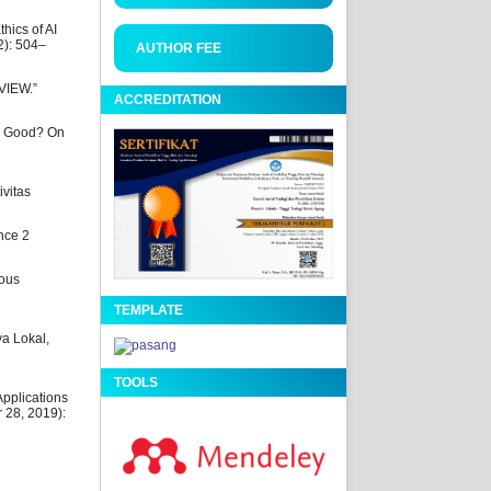
hics of AI
2): 504–
AUTHOR FEE
VIEW.”
ACCREDITATION
or Good? On
ivitas
nce 2
ious
TEMPLATE
a Lokal,
TOOLS
Applications
 28, 2019):