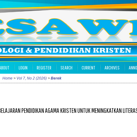
ABOUT
LOGIN
REGISTER
SEARCH
CURRENT
ARCHIVES
ANN
Home
>
Vol 7, No 2 (2026)
>
Berek
MBELAJARAN PENDIDIKAN AGAMA KRISTEN UNTUK MENINGKATKAN LITERA